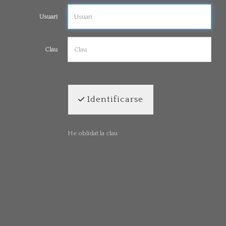
Usuari
Clau
Identificarse
He oblidat la clau