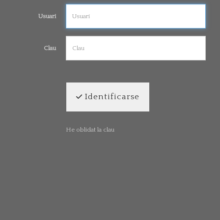
Usuari
Clau
Identificarse
He oblidat la clau