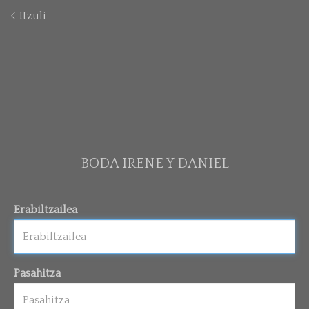
Itzuli
BODA IRENE Y DANIEL
Erabiltzailea
Pasahitza