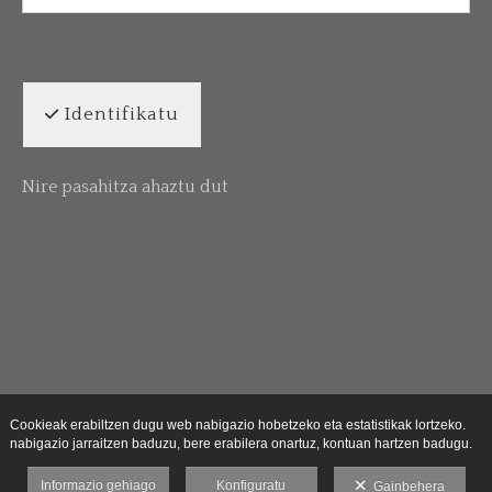
Identifikatu
Nire pasahitza ahaztu dut
Cookieak erabiltzen dugu web nabigazio hobetzeko eta estatistikak lortzeko.
nabigazio jarraitzen baduzu, bere erabilera onartuz, kontuan hartzen badugu.
Informazio gehiago
Konfiguratu
Gainbehera