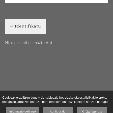
Identifikatu
Nire pasahitza ahaztu dut
Cookieak erabiltzen dugu web nabigazio hobetzeko eta estatistikak lortzeko.
nabigazio jarraitzen baduzu, bere erabilera onartuz, kontuan hartzen badugu.
Informazio gehiago
Konfiguratu
Gainbehera