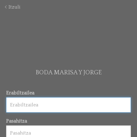
Itzuli
BODA MARISA Y JORGE
Erabiltzailea
Pasahitza