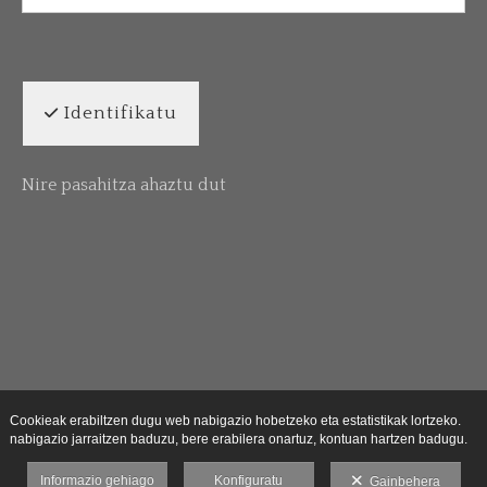
Identifikatu
Nire pasahitza ahaztu dut
Cookieak erabiltzen dugu web nabigazio hobetzeko eta estatistikak lortzeko.
nabigazio jarraitzen baduzu, bere erabilera onartuz, kontuan hartzen badugu.
Informazio gehiago
Konfiguratu
Gainbehera