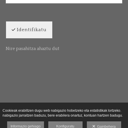
Identifikatu
Nire pasahitza ahaztu dut
Cookieak erabiltzen dugu web nabigazio hobetzeko eta estatistikak lortzeko.
nabigazio jarraitzen baduzu, bere erabilera onartuz, kontuan hartzen badugu.
Informazio gehiago
Konfiguratu
Gainbehera