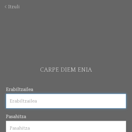
Itzuli
CARPE DIEM ENIA
Erabiltzailea
Pasahitza