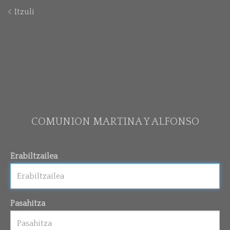
Itzuli
COMUNION MARTINA Y ALFONSO
Erabiltzailea
Pasahitza