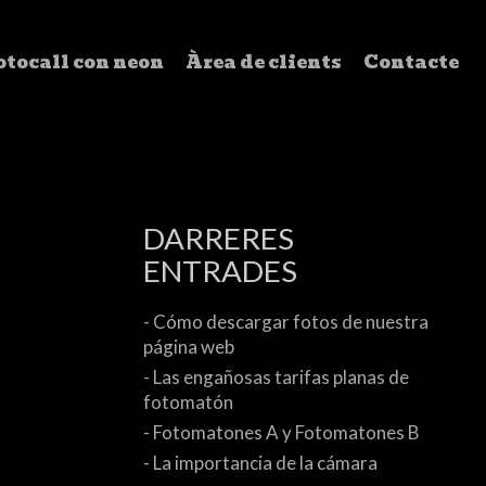
tocall con neon
Àrea de clients
Contacte
DARRERES
ENTRADES
- Cómo descargar fotos de nuestra
página web
- Las engañosas tarifas planas de
fotomatón
- Fotomatones A y Fotomatones B
- La importancia de la cámara