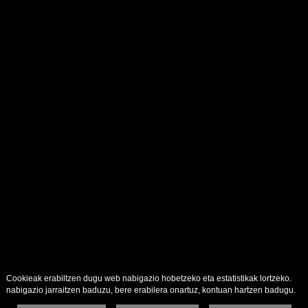
Cookieak erabiltzen dugu web nabigazio hobetzeko eta estatistikak lortzeko.
nabigazio jarraitzen baduzu, bere erabilera onartuz, kontuan hartzen badugu.