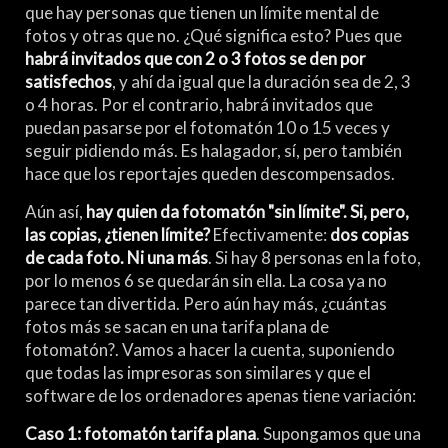
que hay personas que tienen un límite mental de
fotos y otras que no. ¿Qué significa esto? Pues que
habrá invitados que con 2 o 3 fotos se den por
satisfechos
, y ahí da igual que la duración sea de 2, 3
o 4 horas. Por el contrario, habrá invitados que
puedan pasarse por el fotomatón 10 o 15 veces y
seguir pidiendo más. Es halagador, sí, pero también
hace que los reportajes queden descompensados.
Aún así,
hay quien da fotomatón "sin límite". Si, pero,
las copias, ¿tienen límite?
Efectivamente:
dos copias
de cada foto. Ni una más
. Si hay 8 personas en la foto,
por lo menos 6 se quedarán sin ella. La cosa ya no
parece tan divertida. Pero aún hay más, ¿cuántas
fotos más se sacan en una tarifa plana de
fotomatón?. Vamos a hacer la cuenta, suponiendo
que todas las impresoras son similares y que el
software de los ordenadores apenas tiene variación:
Caso 1: fotomatón tarifa plana
. Supongamos que una