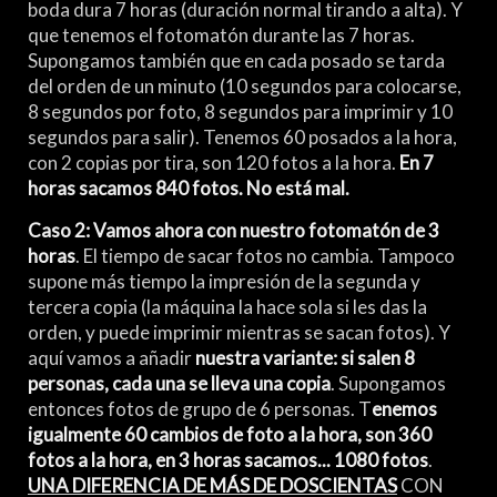
boda dura 7 horas (duración normal tirando a alta). Y
que tenemos el fotomatón durante las 7 horas.
Supongamos también que en cada posado se tarda
del orden de un minuto (10 segundos para colocarse,
8 segundos por foto, 8 segundos para imprimir y 10
segundos para salir). Tenemos 60 posados a la hora,
con 2 copias por tira, son 120 fotos a la hora.
En 7
horas sacamos 840 fotos. No está mal.
Caso 2: Vamos ahora con nuestro fotomatón de 3
horas
. El tiempo de sacar fotos no cambia. Tampoco
supone más tiempo la impresión de la segunda y
tercera copia (la máquina la hace sola si les das la
orden, y puede imprimir mientras se sacan fotos). Y
aquí vamos a añadir
nuestra variante: si salen 8
personas, cada una se lleva una copia
. Supongamos
entonces fotos de grupo de 6 personas. T
enemos
igualmente 60 cambios de foto a la hora, son 360
fotos a la hora, en 3 horas sacamos... 1080 fotos
.
UNA DIFERENCIA DE MÁS DE DOSCIENTAS
CON